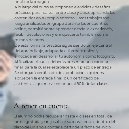
finalizar la imagen
A lo largo del curso se proponen ejercicios y desafíos
prácticos para realizar entre clase y clase, aplicando los
contenidos en tu propio entorno. Estos trabajos son
luego analizados en grupo durante los encuentros
online, permitiéndote aprender desde la experiencia,
recibir devoluciones y enriquecerte también con la
mirada de otros.
De esta forma, la práctica sigue siendo un eje central
del aprendizaje, adaptada al formato online y
enfocada en desarrollar tu autonomía como fotógrafo.
Al finalizar el curso, deberás presentar una carpeta
final, para la cual se establecerá un plazo de entrega.
Se otorgará certificado de aprobación a quienes
aprueben la entrega final o un certificado de
asistencia a quienes concurran al 80% de las clases.
A tener en cuenta
El alumno podrá recuperar hasta 4 clases en total, de
forma gratuita y sin justificar su inasistencia, dentro del
plazo de un año a contar a partir de la fecha de inicio