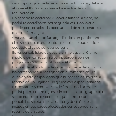
del grupo al que pertenece; pasado dicho año, deberá
abonar el 100% de la clase a los efectos de su
recuperación.
En caso de re coordinar y volver a faltar a la clase, no
podrá re coordinarse por segunda vez. Con lo cual
pierde por completo la oportunidad de recuperar esa
clase de forma gratuita.
Una vez que el cupo fue adjudicado a un participante,
el mismo es personal e intransferible, no pudiendo ser
ocupado el cupo por otra persona.
Es responsabilidad de cada alumno asistir al último
módulo del curso con su computadora con los
programas Adobe Lightroom y Photoshop.
En caso de abandono del curso por parte del alumno,
no corresponde la reasignación automática de un
cupo en otro grupo, dado que la inscripción implica la
reserva de un lugar en un grupo con cupos limitados.
No obstante, y como gesto de flexibilidad, la escuela
podrá permitir el reingreso sin costo en otro grupo solo
si hubiera cupos disponibles, quedando esta
posibilidad sujeta a la evaluación y decisión de la
institución.Los pagos efectuados corresponden a la
reserva de un cupo.