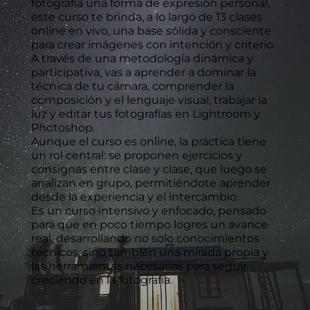
fotografía una forma de expresión personal,
este curso te brinda, a lo largo de 13 clases
online en vivo, una base sólida y consciente
para crear imágenes con intención y criterio.
A través de una metodología dinámica y
participativa, vas a aprender a dominar la
técnica de tu cámara, comprender la
composición y el lenguaje visual, trabajar la
luz y editar tus fotografías en Lightroom y
Photoshop.
Aunque el curso es online, la práctica tiene
un rol central: se proponen ejercicios y
consignas entre clase y clase, que luego se
analizan en grupo, permitiéndote aprender
desde la experiencia y el intercambio.
Es un curso intensivo y enfocado, pensado
para que en poco tiempo logres un avance
real, desarrollando no solo conocimientos
técnicos, sino también una mirada propia y
las herramientas necesarias para seguir
creciendo en la fotografía.