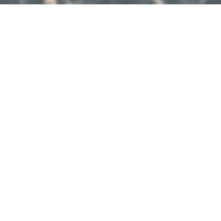
Formando miradas únicas desde 2015
Iniciar sesión
CURSOS
El Pinar
Maldonado
Montevideo
Online