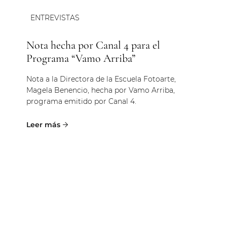
ENTREVISTAS
Nota hecha por Canal 4 para el
Programa “Vamo Arriba”
Nota a la Directora de la Escuela Fotoarte,
Magela Benencio, hecha por Vamo Arriba,
programa emitido por Canal 4.
ENTREVISTAS
Nota hecha por INEFOP para Motor
emprendedor – Imágenes que hablan
Nota a la Directora de la Escuela Fotoarte,